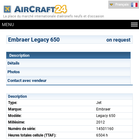
Français
La place du marché internationale d'aéronefs neufs et d'occasion
MENU
Embraer Legacy 650
on request
Description
Détails
Photos
Contact avec vendeur
Description
Type:
Jet
Marque:
Embraer
Modèle:
Legacy 650
Millésime:
2012
Numéro de série:
14501160
Heures totales cellule (TTAF):
6504 h