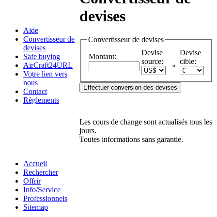
devises
Aide
Convertisseur de
Convertisseur de devises
devises
Devise
Devise
Safe buying
Montant
:
source
:
cible
:
AirCraft24URL
»
Votre lien vers
nous
Contact
Règlements
Les cours de change sont actualisés tous les
jours.
Toutes informations sans garantie.
Accueil
Rechercher
Offrir
Info/Service
Professionnels
Sitemap