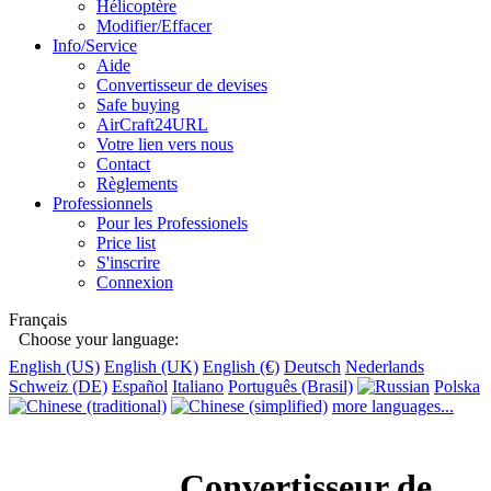
Hélicoptère
Modifier/Effacer
Info/Service
Aide
Convertisseur de devises
Safe buying
AirCraft24URL
Votre lien vers nous
Contact
Règlements
Professionnels
Pour les Professionels
Price list
S'inscrire
Connexion
Français
Choose your language:
English (US)
English (UK)
English (€)
Deutsch
Nederlands
Schweiz (DE)
Español
Italiano
Português (Brasil)
Polska
more languages...
Convertisseur de