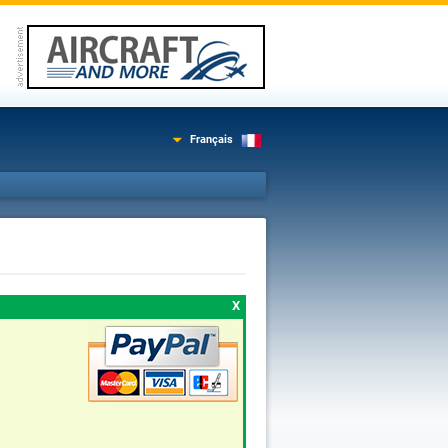
Français
X