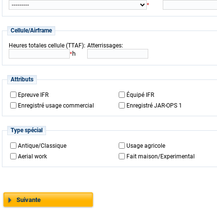
*
Cellule/Airframe
:
:
Heures totales cellule (TTAF)
Atterrissages
h
*
Attributs
Epreuve IFR
Équipé IFR
Enregistré usage commercial
Enregistré JAR-OPS 1
Type spécial
Antique/Classique
Usage agricole
Aerial work
Fait maison/Experimental
Suivante