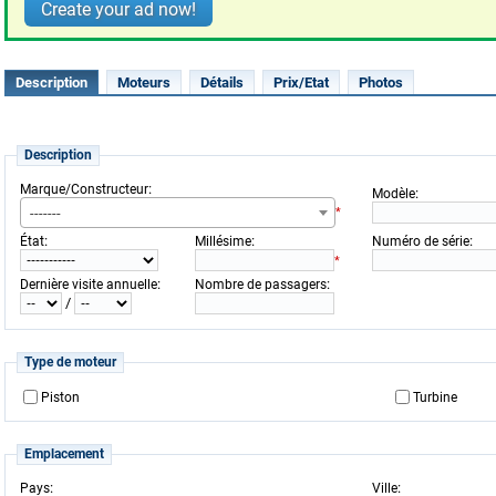
Create your ad now!
Description
Moteurs
Détails
Prix/Etat
Photos
Description
:
Marque/Constructeur
:
Modèle
-------
*
:
:
:
État
Millésime
Numéro de série
*
:
:
Dernière visite annuelle
Nombre de passagers
/
Type de moteur
Piston
Turbine
Emplacement
:
:
Pays
Ville