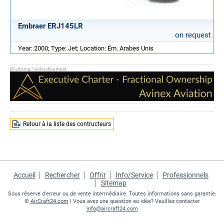
Embraer ERJ145LR
on request
Year: 2000; Type: Jet; Location: Ém. Arabes Unis
Retour à la liste des contructeurs
Accueil
Rechercher
Offrir
Info/Service
Professionnels
Sitemap
Sous réserve d'erreur ou de vente intermédiaire. Toutes informations sans garantie.
©
AirCraft24.com
| Vous avez une question ou idée? Veuillez contacter
info@aircraft24.com