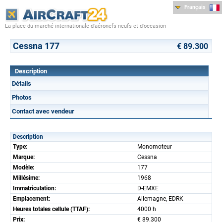
Français
La place du marché internationale d'aéronefs neufs et d'occasion
Cessna 177
€ 89.300
Description
Détails
Photos
Contact avec vendeur
Description
Type:
Monomoteur
Marque:
Cessna
Modèle:
177
Millésime:
1968
Immatriculation:
D-EMXE
Emplacement:
Allemagne, EDRK
Heures totales cellule (TTAF):
4000 h
Prix:
€ 89.300