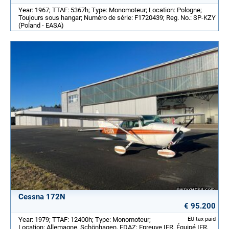
Year: 1967; TTAF: 5367h; Type: Monomoteur; Location: Pologne;
Toujours sous hangar; Numéro de série: F1720439; Reg. No.: SP-KZY
(Poland - EASA)
Cessna 172N
€ 95.200
Year: 1979; TTAF: 12400h; Type: Monomoteur;
EU tax paid
Location: Allemagne, Schönhagen, EDAZ; Epreuve IFR, Équipé IFR,