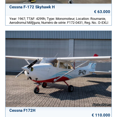
Cessna F-172 Skyhawk H
€ 63.000
Year: 1967; TTAF: 4299h; Type: Monomoteur; Location: Roumanie,
Aerodromul MÄƒgura; Numéro de série: F172-0431; Reg. No.: D-EXLI
Cessna F172H
€ 110.000