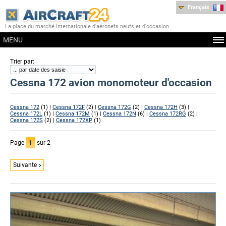
Français
La place du marché internationale d'aéronefs neufs et d'occasion
MENU
:
Trier par
Cessna 172 avion monomoteur d'occasion
Cessna 172
(1) |
Cessna 172F
(2) |
Cessna 172G
(2) |
Cessna 172H
(3) |
Cessna 172L
(1) |
Cessna 172M
(1) |
Cessna 172N
(6) |
Cessna 172RG
(2) |
Cessna 172S
(2) |
Cessna 172XP
(1)
Page
1
sur 2
Suivante