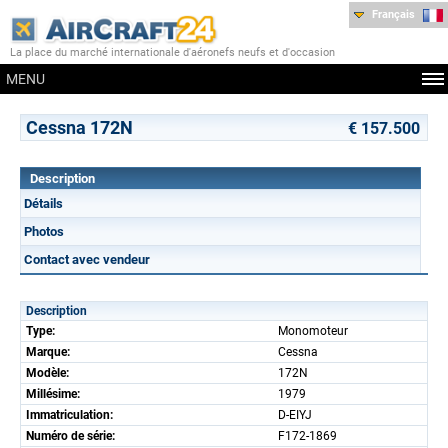
Français
La place du marché internationale d'aéronefs neufs et d'occasion
MENU
Cessna 172N
€ 157.500
Description
Détails
Photos
Contact avec vendeur
Description
Type:
Monomoteur
Marque:
Cessna
Modèle:
172N
Millésime:
1979
Immatriculation:
D-EIYJ
Numéro de série:
F172-1869