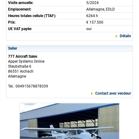
Visite annuelle:
5/2024
Emplacement:
Allemagne, EDLD
Heures totales cellule (TTAF):
6264 h
Prix:
€ 157.500
UE VAT payée:
oui
Détails
Seller
777 Aircraft Sales
Appel Systems Online
Steubstraße 6
86551 Aichach
Allemagne
Tel.: 004915678878339
Contact avec vendeur