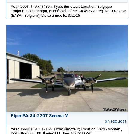
Year: 2008; TTAF: 3485h; Type: Bimoteur; Location: Belgique;
Toujours sous hangar; Numéro de série: 34-49372; Reg. No.: OO-GCB
(EASA - Belgium); Visite annuelle: 3/2026
Piper PA-34-220T Seneca V
on request
Year: 1998; TTAF: 1715h; Type: Bimoteur; Location: Serb./Monten.,
LYVJ; Epreuve IFR, Équipé IFR; Reg. No.: YU-LOK