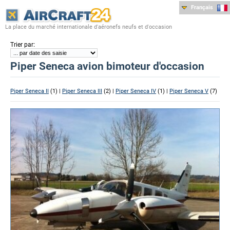
Français
La place du marché internationale d'aéronefs neufs et d'occasion
:
Trier par
Piper Seneca avion bimoteur d'occasion
Piper Seneca II
(1) |
Piper Seneca III
(2) |
Piper Seneca IV
(1) |
Piper Seneca V
(7)