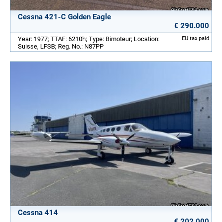
Cessna 421-C Golden Eagle
€ 290.000
Year: 1977; TTAF: 6210h; Type: Bimoteur; Location:
EU tax paid
Suisse, LFSB; Reg. No.: N87PP
Cessna 414
€ 202.000