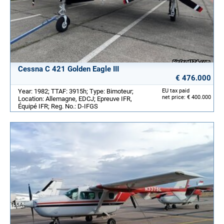
Cessna C 421 Golden Eagle III
€ 476.000
Year: 1982; TTAF: 3915h; Type: Bimoteur;
EU tax paid
net price: € 400.000
Location: Allemagne, EDCJ; Epreuve IFR,
Équipé IFR; Reg. No.: D-IFGS