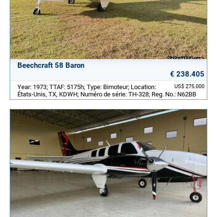
Beechcraft 58 Baron
€ 238.405
Year: 1973; TTAF: 5175h; Type: Bimoteur; Location:
US$ 275.000
États-Unis, TX, KDWH; Numéro de série: TH-328; Reg. No.: N62BB