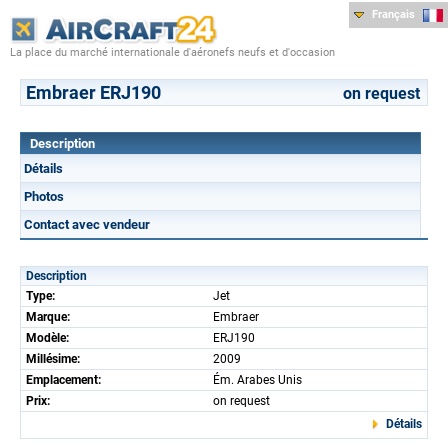
Français
La place du marché internationale d'aéronefs neufs et d'occasion
Embraer ERJ190
on request
Description
Détails
Photos
Contact avec vendeur
Description
Type:
Jet
Marque:
Embraer
Modèle:
ERJ190
Millésime:
2009
Emplacement:
Ém. Arabes Unis
Prix:
on request
Détails