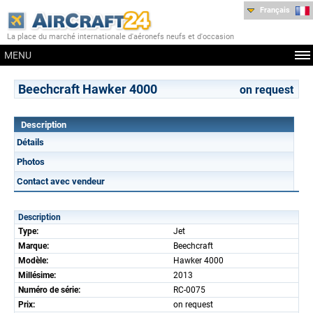
Français
La place du marché internationale d'aéronefs neufs et d'occasion
MENU
Beechcraft Hawker 4000
on request
Description
Détails
Photos
Contact avec vendeur
Description
Type:
Jet
Marque:
Beechcraft
Modèle:
Hawker 4000
Millésime:
2013
Numéro de série:
RC-0075
Prix:
on request