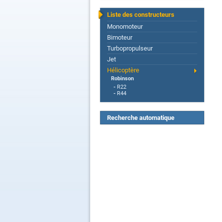
Liste des constructeurs
Monomoteur
Bimoteur
Turbopropulseur
Jet
Hélicoptère
Robinson
-
R22
-
R44
Recherche automatique