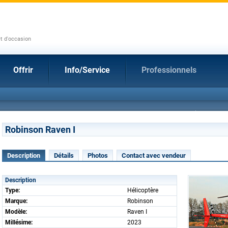
et d'occasion
Offrir
Info/Service
Professionnels
Robinson Raven I
Description
Détails
Photos
Contact avec vendeur
Description
Type:
Hélicoptère
Marque:
Robinson
Modèle:
Raven I
Millésime:
2023