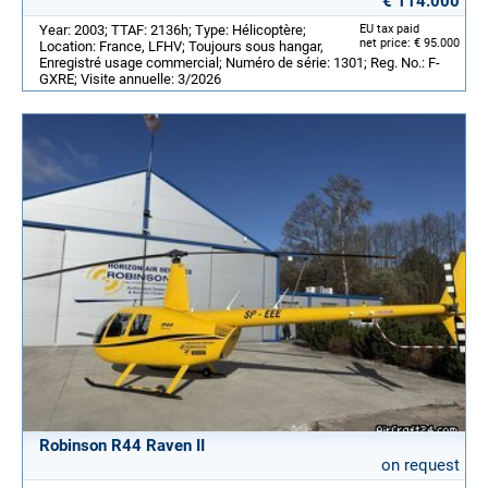
€ 114.000
Year: 2003; TTAF: 2136h; Type: Hélicoptère;
EU tax paid
net price: € 95.000
Location: France, LFHV; Toujours sous hangar,
Enregistré usage commercial; Numéro de série: 1301; Reg. No.: F-
GXRE; Visite annuelle: 3/2026
Robinson R44 Raven II
on request