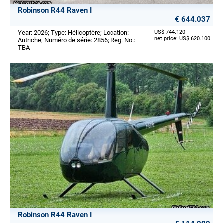
Robinson R44 Raven I
€ 644.037
Year: 2026; Type: Hélicoptère; Location:
US$ 744.120
net price: US$ 620.100
Autriche; Numéro de série: 2856; Reg. No.:
TBA
Robinson R44 Raven I