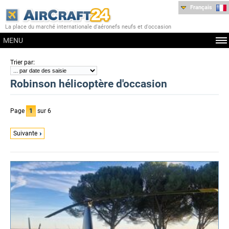
Français
La place du marché internationale d'aéronefs neufs et d'occasion
MENU
:
Trier par
Robinson hélicoptère d'occasion
Page
1
sur 6
Suivante