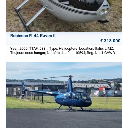
Robinson R-44 Raven II
€ 318.000
Year: 2005; TTAF: 533h; Type: Hélicoptère; Location: Italie, LIMZ;
Toujours sous hangar; Numéro de série: 10594; Reg. No.: I-GVWD