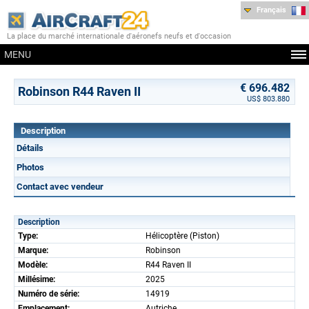
Français
La place du marché internationale d'aéronefs neufs et d'occasion
MENU
€ 696.482
Robinson R44 Raven II
US$ 803.880
Description
Détails
Photos
Contact avec vendeur
Description
Type:
Hélicoptère (Piston)
Marque:
Robinson
Modèle:
R44 Raven II
Millésime:
2025
Numéro de série:
14919
Emplacement:
Autriche