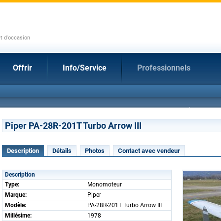
et d'occasion
Offrir
Info/Service
Professionnels
Piper PA-28R-201T Turbo Arrow III
Description
Détails
Photos
Contact avec vendeur
Description
Type:
Monomoteur
Marque:
Piper
Modèle:
PA-28R-201T Turbo Arrow III
Millésime:
1978