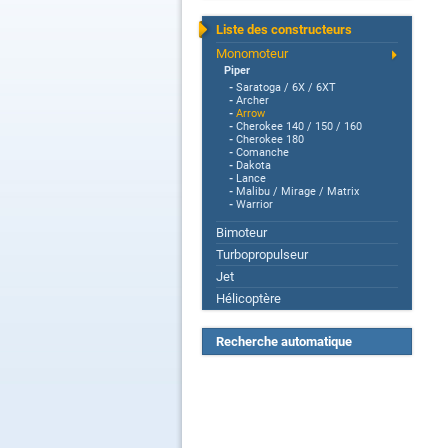
Liste des constructeurs
Monomoteur
Piper
-
Saratoga / 6X / 6XT
-
Archer
-
Arrow
-
Cherokee 140 / 150 / 160
-
Cherokee 180
-
Comanche
-
Dakota
-
Lance
-
Malibu / Mirage / Matrix
-
Warrior
Bimoteur
Turbopropulseur
Jet
Hélicoptère
Recherche automatique