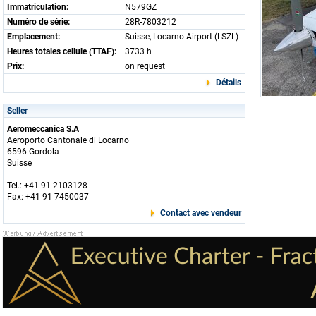
Immatriculation:
N579GZ
Numéro de série:
28R-7803212
Emplacement:
Suisse, Locarno Airport (LSZL)
Heures totales cellule (TTAF):
3733 h
Prix:
on request
Détails
Seller
Aeromeccanica S.A
Aeroporto Cantonale di Locarno
6596 Gordola
Suisse
Tel.: +41-91-2103128
Fax: +41-91-7450037
Contact avec vendeur