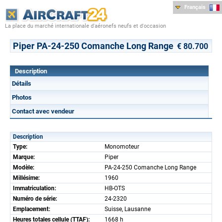
Français
La place du marché internationale d'aéronefs neufs et d'occasion
Piper PA-24-250 Comanche Long Range
€ 80.700
Description
Détails
Photos
Contact avec vendeur
Description
Type:
Monomoteur
Marque:
Piper
Modèle:
PA-24-250 Comanche Long Range
Millésime:
1960
Immatriculation:
HB-OTS
Numéro de série:
24-2320
Emplacement:
Suisse, Lausanne
Heures totales cellule (TTAF):
1668 h