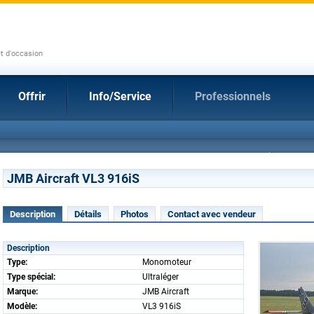
et d'occasion
Offrir
Info/Service
Professionnels
JMB Aircraft VL3 916iS
Description
Détails
Photos
Contact avec vendeur
Description
Type:
Monomoteur
Type spécial:
Ultraléger
Marque:
JMB Aircraft
Modèle:
VL3 916iS