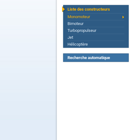
Liste des constructeurs
Monomoteur
Bimoteur
Turbopropulseur
Jet
Hélicoptère
Recherche automatique