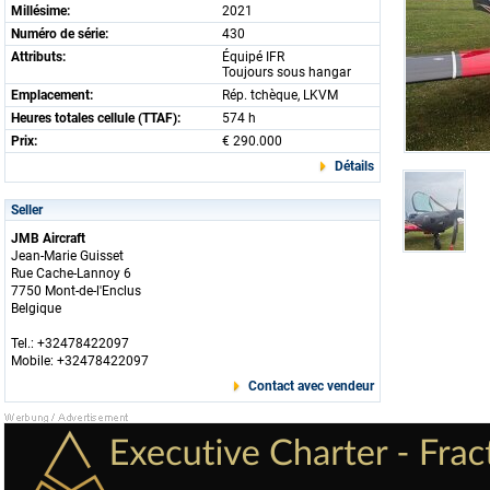
Millésime:
2021
Numéro de série:
430
Attributs:
Équipé IFR
Toujours sous hangar
Emplacement:
Rép. tchèque, LKVM
Heures totales cellule (TTAF):
574 h
Prix:
€ 290.000
Détails
Seller
JMB Aircraft
Jean-Marie Guisset
Rue Cache-Lannoy 6
7750 Mont-de-l'Enclus
Belgique
Tel.: +32478422097
Mobile: +32478422097
Contact avec vendeur