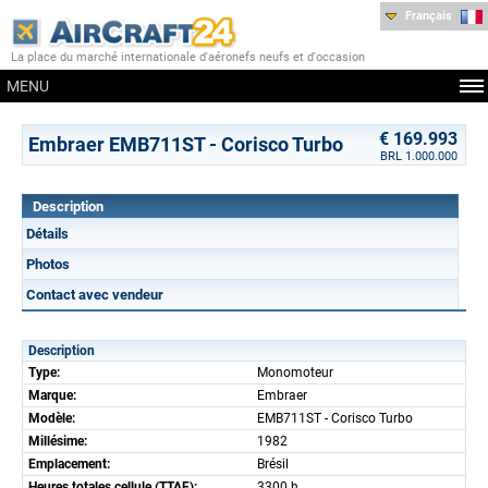
Français
La place du marché internationale d'aéronefs neufs et d'occasion
MENU
€ 169.993
Embraer EMB711ST - Corisco Turbo
BRL 1.000.000
Description
Détails
Photos
Contact avec vendeur
Description
Type:
Monomoteur
Marque:
Embraer
Modèle:
EMB711ST - Corisco Turbo
Millésime:
1982
Emplacement:
Brésil
Heures totales cellule (TTAF):
3300 h