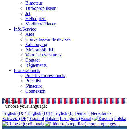
Bimoteur
Turbopropulseur
Jet
Hélicoptère
Modifier/Effacer
Info/Service
Aide
Convertisseur de devises
Safe buying
AirCraft24URL
Votre lien vers nous
Contact
Règlements
Professionnels
Pour les Professionels
Price list
S'inscrire
Connexion
Français
Choose your language:
English (US)
English (UK)
English (€)
Deutsch
Nederlands
Schweiz (DE)
Español
Italiano
Português (Brasil)
Polska
more languages...