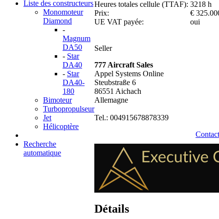
Liste des constructeurs
Heures totales cellule (TTAF):
3218 h
Monomoteur
Prix:
€ 325.00
Diamond
UE VAT payée:
oui
-
Magnum
DA50
Seller
-
Star
DA40
777 Aircraft Sales
-
Star
Appel Systems Online
DA40-
Steubstraße 6
180
86551 Aichach
Bimoteur
Allemagne
Turbopropulseur
Jet
Tel.: 004915678878339
Hélicoptère
Contact
Recherche
automatique
Détails