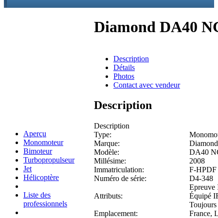
Diamond DA40 N
Description
Détails
Photos
Contact avec vendeur
Description
Description
Aperçu
Type:
Monomot
Monomoteur
Marque:
Diamond
Bimoteur
Modèle:
DA40 N
Turbopropulseur
Millésime:
2008
Jet
Immatriculation:
F-HPDF
Hélicoptère
Numéro de série:
D4-348
Epreuve
Liste des
Attributs:
Équipé 
professionnels
Toujours
Emplacement:
France, 