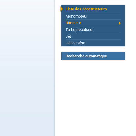
Liste des constructeurs
Monomoteur
Bimoteur
Turbopropulseur
Jet
Hélicoptère
Recherche automatique