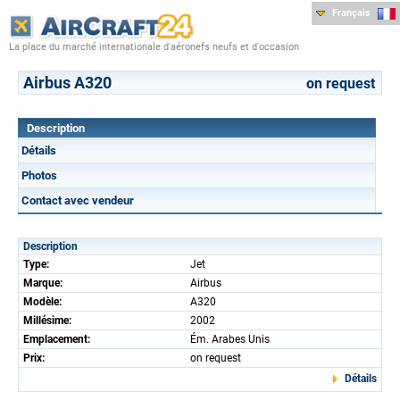
Français
La place du marché internationale d'aéronefs neufs et d'occasion
Airbus A320
on request
Description
Détails
Photos
Contact avec vendeur
Description
Type:
Jet
Marque:
Airbus
Modèle:
A320
Millésime:
2002
Emplacement:
Ém. Arabes Unis
Prix:
on request
Détails