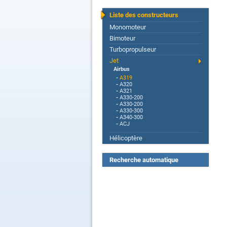
Liste des constructeurs
Monomoteur
Bimoteur
Turbopropulseur
Jet
Airbus
-
A319
-
A320
-
A321
-
A330-200
-
A330-200
-
A330-300
-
A340-300
-
ACJ
Hélicoptère
Recherche automatique