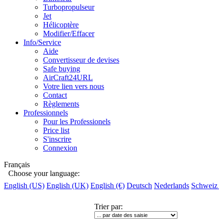
Turbopropulseur
Jet
Hélicoptère
Modifier/Effacer
Info/Service
Aide
Convertisseur de devises
Safe buying
AirCraft24URL
Votre lien vers nous
Contact
Règlements
Professionnels
Pour les Professionels
Price list
S'inscrire
Connexion
Français
Choose your language:
English (US)
English (UK)
English (€)
Deutsch
Nederlands
Schweiz
Trier par
: