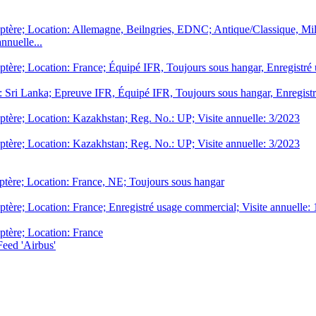
tère; Location: Allemagne, Beilngries, EDNC; Antique/Classique, Mili
nnuelle...
tère; Location: France; Équipé IFR, Toujours sous hangar, Enregistré
n: Sri Lanka; Epreuve IFR, Équipé IFR, Toujours sous hangar, Enregis
tère; Location: Kazakhstan; Reg. No.: UP; Visite annuelle: 3/2023
tère; Location: Kazakhstan; Reg. No.: UP; Visite annuelle: 3/2023
tère; Location: France, NE; Toujours sous hangar
ère; Location: France; Enregistré usage commercial; Visite annuelle:
tère; Location: France
eed 'Airbus'