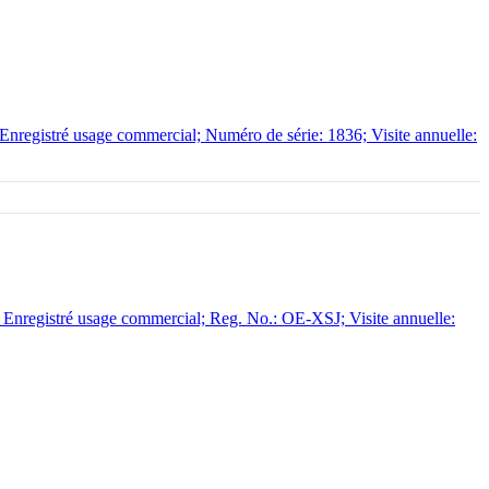
 Enregistré usage commercial; Numéro de série: 1836; Visite annuelle:
Enregistré usage commercial; Reg. No.: OE-XSJ; Visite annuelle: