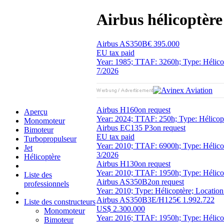
Airbus hélicoptère
Airbus AS350B
€ 395.000
EU tax paid
Year: 1985; TTAF: 3260h; Type: Hélicopt
7/2026
Airbus H160
on request
Aperçu
Year: 2024; TTAF: 250h; Type: Hélicopt
Monomoteur
Airbus EC135 P3
on request
Bimoteur
EU tax paid
Turbopropulseur
Year: 2010; TTAF: 6900h; Type: Hélicop
Jet
3/2026
Hélicoptère
Airbus H130
on request
Year: 2010; TTAF: 1950h; Type: Hélicop
Liste des
Airbus AS350B2
on request
professionnels
Year: 2010; Type: Hélicoptère; Location
Airbus AS350B3E/H125
€ 1.992.722
Liste des constructeurs
US$ 2.300.000
Monomoteur
Year: 2016; TTAF: 1950h; Type: Hélico
Bimoteur