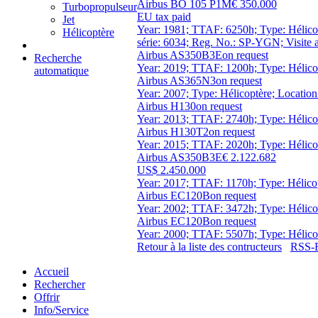
Airbus BO 105 P1M
€ 350.000
Turbopropulseur
EU tax paid
Jet
Year: 1981; TTAF: 6250h; Type: Hélicop
Hélicoptère
série: 6034; Reg. No.: SP-YGN; Visite a
Airbus AS350B3E
on request
Recherche
Year: 2019; TTAF: 1200h; Type: Hélicop
automatique
Airbus AS365N3
on request
Year: 2007; Type: Hélicoptère; Locatio
Airbus H130
on request
Year: 2013; TTAF: 2740h; Type: Hélicop
Airbus H130T2
on request
Year: 2015; TTAF: 2020h; Type: Hélicop
Airbus AS350B3E
€ 2.122.682
US$ 2.450.000
Year: 2017; TTAF: 1170h; Type: Hélicop
Airbus EC120B
on request
Year: 2002; TTAF: 3472h; Type: Hélicopt
Airbus EC120B
on request
Year: 2000; TTAF: 5507h; Type: Hélicop
Retour à la liste des contructeurs
RSS-F
Accueil
Rechercher
Offrir
Info/Service