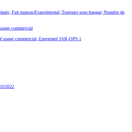
taire, Fait maison/Experimental; Toujours sous hangar; Numéro de
 usage commercial
tré usage commercial, Enregistré JAR-OPS 1
 10/2022