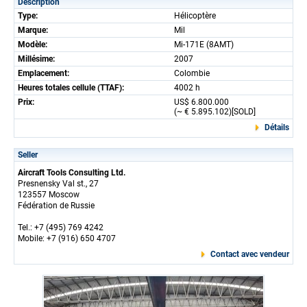
Description
Type:
Hélicoptère
Marque:
Mil
Modèle:
Mi-171E (8AMT)
Millésime:
2007
Emplacement:
Colombie
Heures totales cellule (TTAF):
4002 h
Prix:
US$ 6.800.000
(~ € 5.895.102)[SOLD]
Détails
Seller
Aircraft Tools Consulting Ltd.
Presnensky Val st., 27
123557 Moscow
Fédération de Russie
Tel.: +7 (495) 769 4242
Mobile: +7 (916) 650 4707
Contact avec vendeur