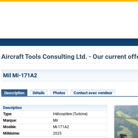
Aircraft Tools Consulting Ltd. - Our current off
Mil Mi-171A2
Description
Détails
Photos
Contact avec vendeur
Description
Type:
Hélicoptère (Turbine)
Marque:
Mil
Modèle:
Mi-171A2
Millésime:
2025