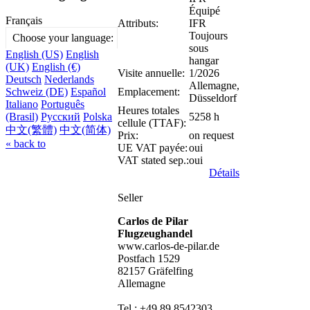
Équipé
Français
Attributs:
IFR
Toujours
Choose your language:
sous
English (US)
English
hangar
(UK)
English (€)
Visite annuelle:
1/2026
Deutsch
Nederlands
Allemagne,
Emplacement:
Schweiz (DE)
Español
Düsseldorf
Italiano
Português
Heures totales
5258 h
(Brasil)
Русский
Polska
cellule (TTAF):
中文(繁體)
中文(简体)
Prix:
on request
« back to
UE VAT payée:
oui
VAT stated sep.:
oui
Détails
Seller
Carlos de Pilar
Flugzeughandel
www.carlos-de-pilar.de
Postfach 1529
82157 Gräfelfing
Allemagne
Tel.: +49 89 8542303