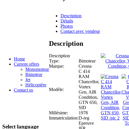
Description
Détails
Photos
Contact avec vendeur
Description
Description
Home
Type:
Bimoteur
Current offers
Marque:
Cessna
Monomoteur
C 414
Bimoteur
RAM
Jet
Chancellor,
Hélicoptère
Vortex
Modèle:
Contact us
Gen, AIR
Condition,
GTN 650,
SID
Millésime:
1978
Immatriculation:
D-reg
Epreuve
To
Select language
IFR