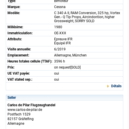
Type:
Bimoteur
Marque:
Cessna
Modèle:
C 340 A II, RAM Conversion, 325 hp, Vortex
Gen.- Q Tip Props, Aircindontion, higher
Grossweight, SORRY SOLD
Millésime:
1980
Immatriculation:
OE-XXX
Attributs:
Epreuve IFR
Équipé IFR
Visite annuelle:
6/2019
Emplacement:
Allemagne, München
Heures totales cellule (TTAF):
3596 h
Prix:
on request[SOLD]
UE VAT payée:
oui
VAT stated sep.:
oui
Détails
Seller
Carlos de Pilar Flugzeughandel
www.carlos-de-pilar.de
Postfach 1529
82157 Gräfelfing
Allemagne