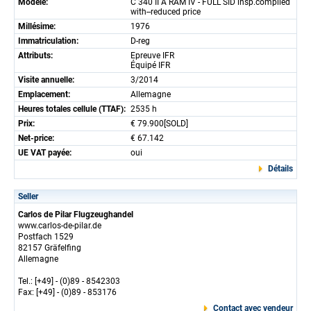
Modèle:
C 340 II A RAM IV - FULL SID insp.complied
with--reduced price
Millésime:
1976
Immatriculation:
D-reg
Attributs:
Epreuve IFR
Équipé IFR
Visite annuelle:
3/2014
Emplacement:
Allemagne
Heures totales cellule (TTAF):
2535 h
Prix:
€ 79.900[SOLD]
Net-price:
€ 67.142
UE VAT payée:
oui
Détails
Seller
Carlos de Pilar Flugzeughandel
www.carlos-de-pilar.de
Postfach 1529
82157 Gräfelfing
Allemagne
Tel.: [+49] - (0)89 - 8542303
Fax: [+49] - (0)89 - 853176
Contact avec vendeur