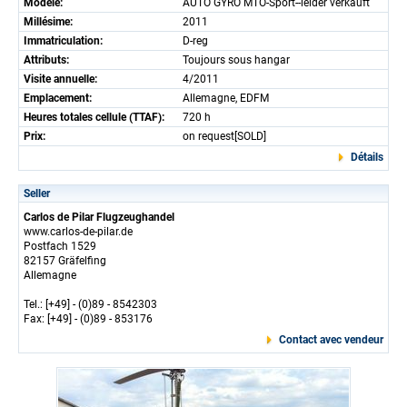
Modèle:
AUTO GYRO MTO-Sport--leider verkauft
Millésime:
2011
Immatriculation:
D-reg
Attributs:
Toujours sous hangar
Visite annuelle:
4/2011
Emplacement:
Allemagne, EDFM
Heures totales cellule (TTAF):
720 h
Prix:
on request[SOLD]
Détails
Seller
Carlos de Pilar Flugzeughandel
www.carlos-de-pilar.de
Postfach 1529
82157 Gräfelfing
Allemagne
Tel.: [+49] - (0)89 - 8542303
Fax: [+49] - (0)89 - 853176
Contact avec vendeur