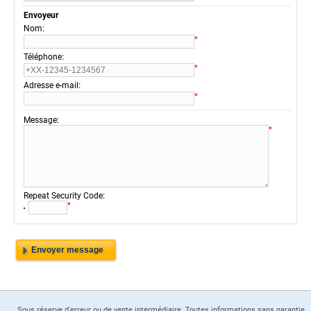
Envoyeur
:
Nom
*
:
Téléphone
*
:
Adresse e-mail
*
:
Message
*
:
Repeat Security Code
*
Sous réserve d'erreur ou de vente intermédiaire. Toutes informations sans garantie.