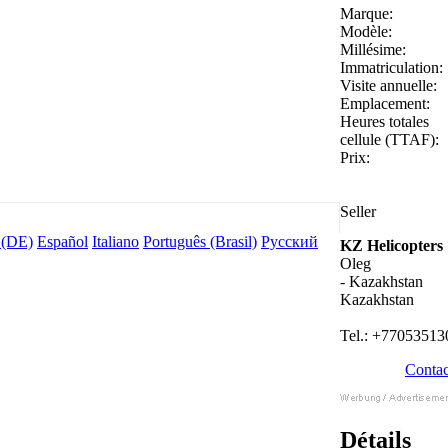
Marque:
Modèle:
Millésime:
Immatriculation:
Visite annuelle:
Emplacement:
Heures totales
cellule (TTAF):
Prix:
Seller
 (DE)
Español
Italiano
Português (Brasil)
Русский
KZ Helicopters
Oleg
- Kazakhstan
Kazakhstan
Tel.: +77053513
Contac
Détails