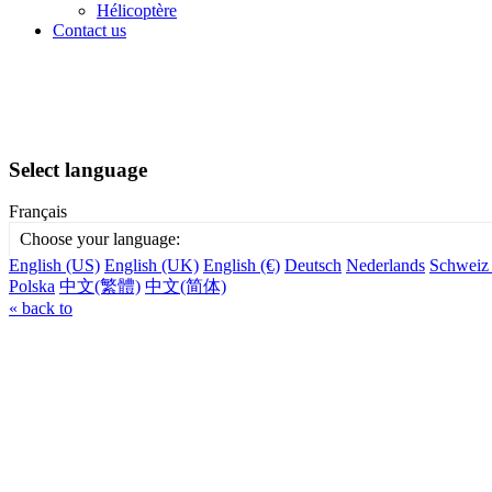
Hélicoptère
Contact us
Select language
Français
Choose your language:
English (US)
English (UK)
English (€)
Deutsch
Nederlands
Schweiz
Polska
中文(繁體)
中文(简体)
« back to