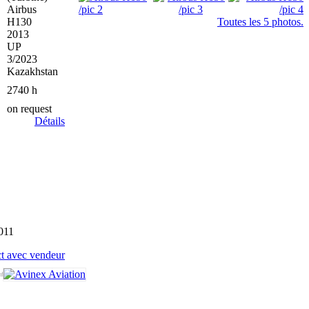
Airbus
H130
Toutes les 5 photos.
2013
UP
3/2023
Kazakhstan
2740 h
on request
Détails
011
t avec vendeur