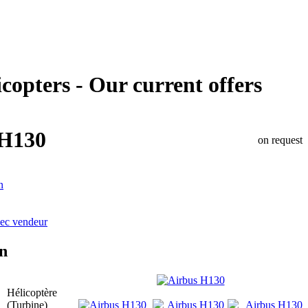
copters - Our current offers
 H130
on request
n
vec vendeur
on
Hélicoptère
(Turbine)