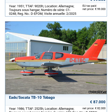
Year: 1951; TTAF: 9020h; Location: Allemagne;
EU tax paid
net price: € 99.000
Toujours sous hangar; Numéro de série: C1-
0248; Reg. No.: D-EFOM; Visite annuelle: 2/2025
Eads/Socata TB-10 Tobago
€ 87.000
Year: 1986; TTAF: 2525h; Location: Allemagne;
net price: € 82.000