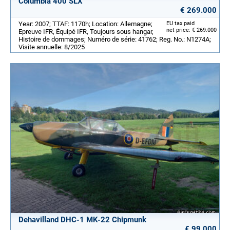
Columbia 400 SLX
€ 269.000
Year: 2007; TTAF: 1170h; Location: Allemagne;
EU tax paid
net price: € 269.000
Epreuve IFR, Équipé IFR, Toujours sous hangar,
Histoire de dommages; Numéro de série: 41762; Reg. No.: N1274A;
Visite annuelle: 8/2025
Dehavilland DHC-1 MK-22 Chipmunk
€ 99.000