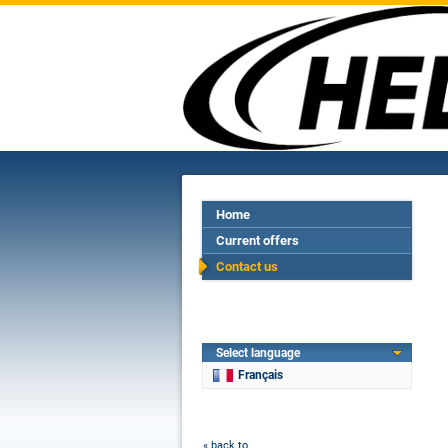
Home
Current offers
Contact us
Select language
Français
« back to