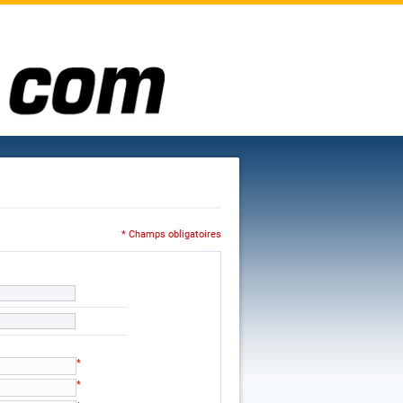
* Champs obligatoires
*
*