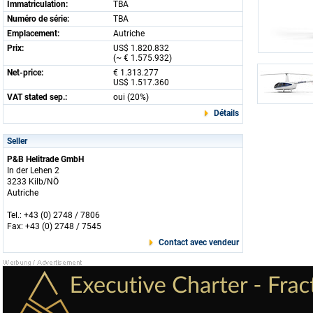
Immatriculation:
TBA
Numéro de série:
TBA
Emplacement:
Autriche
Prix:
US$ 1.820.832
(~ € 1.575.932)
Net-price:
€ 1.313.277
US$ 1.517.360
VAT stated sep.:
oui (20%)
Détails
Seller
P&B Helitrade GmbH
In der Lehen 2
3233 Kilb/NÖ
Autriche
Tel.: +43 (0) 2748 / 7806
Fax: +43 (0) 2748 / 7545
Contact avec vendeur