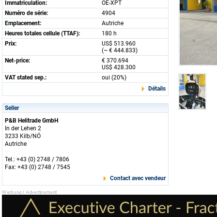
Immatriculation:
OE-XPT
Numéro de série:
4904
Emplacement:
Autriche
Heures totales cellule (TTAF):
180 h
Prix:
US$ 513.960
(~ € 444.833)
Net-price:
€ 370.694
US$ 428.300
VAT stated sep.:
oui (20%)
Détails
Seller
P&B Helitrade GmbH
In der Lehen 2
3233 Kilb/NÖ
Autriche
Tel.: +43 (0) 2748 / 7806
Fax: +43 (0) 2748 / 7545
Contact avec vendeur