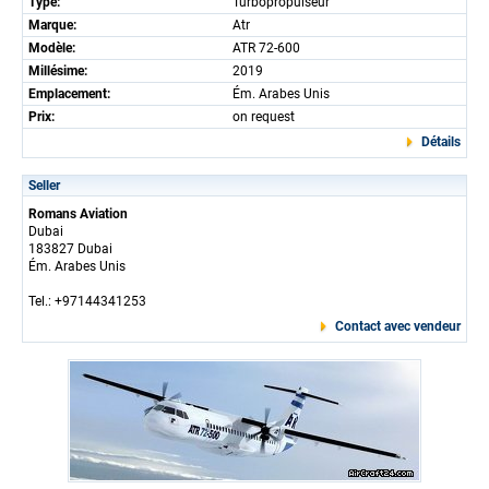
Type:
Turbopropulseur
Marque:
Atr
Modèle:
ATR 72-600
Millésime:
2019
Emplacement:
Ém. Arabes Unis
Prix:
on request
Détails
Seller
Romans Aviation
Dubai
183827 Dubai
Ém. Arabes Unis
Tel.: +97144341253
Contact avec vendeur