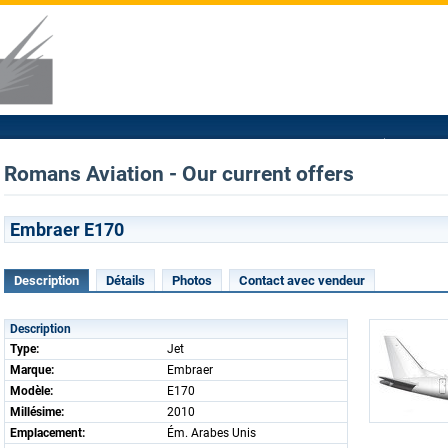
Romans Aviation - Our current offers
Embraer E170
Description
Détails
Photos
Contact avec vendeur
Description
Type:
Jet
Marque:
Embraer
Modèle:
E170
Millésime:
2010
Emplacement:
Ém. Arabes Unis