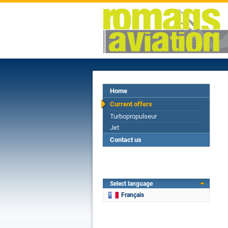
Home
Current offers
Turbopropulseur
Jet
Contact us
Select language
Français