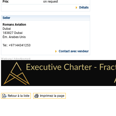
Prix:
on request
Détails
Seller
Romans Aviation
Dubai
183827 Dubai
Ém. Arabes Unis
Tel.: +97144341253
Contact avec vendeur
Retour à la liste
Imprimez la page