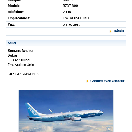
Modèle:
B737-800
Millésime:
2008
Emplacement:
Ém. Arabes Unis
Prix:
on request
Détails
Seller
Romans Aviation
Dubai
183827 Dubai
Ém. Arabes Unis
Tel.: +97144341253
Contact avec vendeur