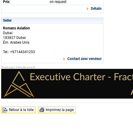
Prix:
on request
Détails
Seller
Romans Aviation
Dubai
183827 Dubai
Ém. Arabes Unis
Tel.: +97144341253
Contact avec vendeur
Retour à la liste
Imprimez la page