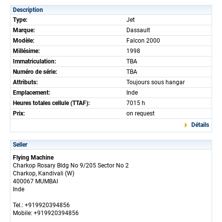
Description
Type:
Jet
Marque:
Dassault
Modèle:
Falcon 2000
Millésime:
1998
Immatriculation:
TBA
Numéro de série:
TBA
Attributs:
Toujours sous hangar
Emplacement:
Inde
Heures totales cellule (TTAF):
7015 h
Prix:
on request
Détails
Seller
Flying Machine
Charkop Rosary Bldg No 9/205 Sector No 2
Charkop, Kandivali (W)
400067 MUMBAI
Inde
Tel.: +919920394856
Mobile: +919920394856