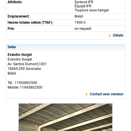
Attributs:
Epreuve IFR
Équipé IFR
Toujours sous hangar
Emplacement:
Brésil
Heures totales cellule (TTAF):
1900 h
Prix:
on request
Détails
Seller
Evandro Gurgel
Evandro Gurgel
Av. Santos Dumont,1001
18065-290 Sorocaba
Brésil
Tel.: 11943802500
Mobile: 11943802500
Contact avec vendeur