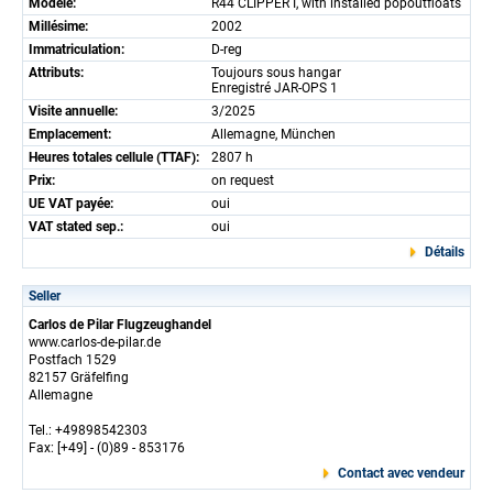
Modèle:
R44 CLIPPER I, with installed popoutfloats
Millésime:
2002
Immatriculation:
D-reg
Attributs:
Toujours sous hangar
Enregistré JAR-OPS 1
Visite annuelle:
3/2025
Emplacement:
Allemagne, München
Heures totales cellule (TTAF):
2807 h
Prix:
on request
UE VAT payée:
oui
VAT stated sep.:
oui
Détails
Seller
Carlos de Pilar Flugzeughandel
www.carlos-de-pilar.de
Postfach 1529
82157 Gräfelfing
Allemagne
Tel.: +49898542303
Fax: [+49] - (0)89 - 853176
Contact avec vendeur