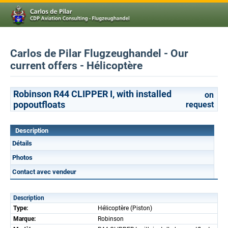
Carlos de Pilar Flugzeughandel - Our
current offers - Hélicoptère
Robinson R44 CLIPPER I, with installed
on
popoutfloats
request
Description
Détails
Photos
Contact avec vendeur
Description
Type:
Hélicoptère (Piston)
Marque:
Robinson