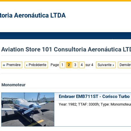
toria Aeronáutica LTDA
Aviation Store 101 Consultoria Aeronáutica LTD
Première
Précédente
Page
1
2
3
4
sur 4
Suivante
Dernièr
Monomoteur
Embraer EMB711ST - Corisco Turbo
Year: 1982; TTAF: 3300h; Type: Monomoteur;