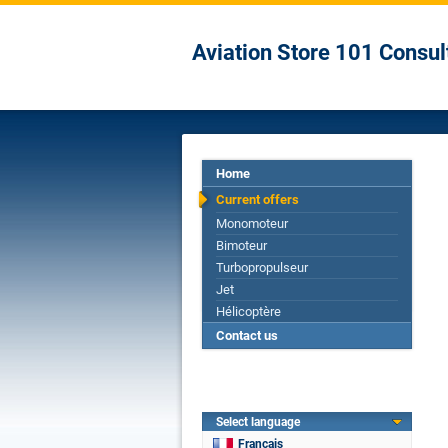
Aviation Store 101 Consul
Home
Current offers
Monomoteur
Bimoteur
Turbopropulseur
Jet
Hélicoptère
Contact us
Select language
Français