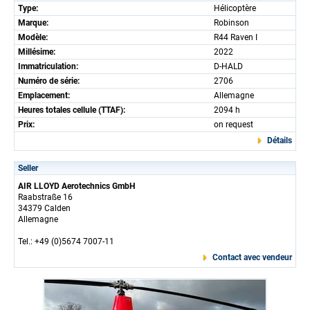
Type:
Hélicoptère
Marque:
Robinson
Modèle:
R44 Raven I
Millésime:
2022
Immatriculation:
D-HALD
Numéro de série:
2706
Emplacement:
Allemagne
Heures totales cellule (TTAF):
2094 h
Prix:
on request
Détails
Seller
AIR LLOYD Aerotechnics GmbH
Raabstraße 16
34379 Calden
Allemagne
Tel.: +49 (0)5674 7007-11
Contact avec vendeur