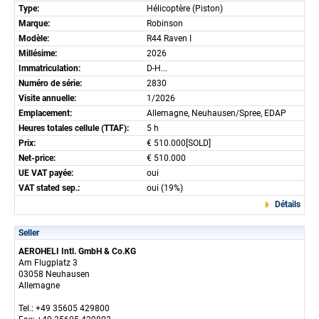
Type:
Hélicoptère (Piston)
Marque:
Robinson
Modèle:
R44 Raven I
Millésime:
2026
Immatriculation:
D-H...
Numéro de série:
2830
Visite annuelle:
1/2026
Emplacement:
Allemagne, Neuhausen/Spree, EDAP
Heures totales cellule (TTAF):
5 h
Prix:
€ 510.000[SOLD]
Net-price:
€ 510.000
UE VAT payée:
oui
VAT stated sep.:
oui (19%)
Détails
Seller
AEROHELI Intl. GmbH & Co.KG
Am Flugplatz 3
03058 Neuhausen
Allemagne
Tel.: +49 35605 429800